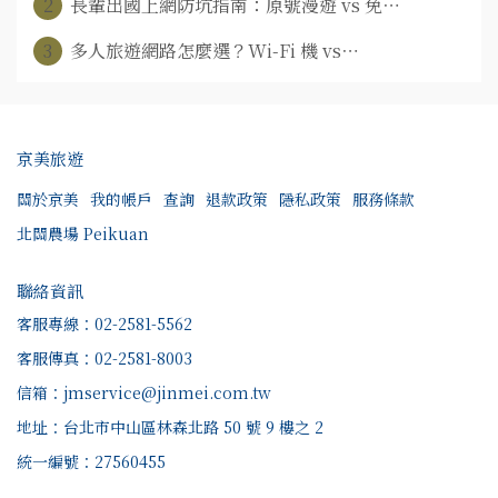
2
長輩出國上網防坑指南：原號漫遊 vs 免⋯
3
多人旅遊網路怎麼選？Wi-Fi 機 vs⋯
京美旅遊
關於京美
我的帳戶
查詢
退款政策
隱私政策
服務條款
北關農場 Peikuan
聯絡資訊
客服專線：02-2581-5562
客服傳真：02-2581-8003
信箱：jmservice@jinmei.com.tw
地址：台北市中山區林森北路 50 號 9 樓之 2
統一編號：27560455