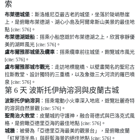
索
布萊德城堡
：斯洛維尼亞最古老的城堡，坐落於陡峭懸崖
上，是俯瞰布萊德湖、湖心小島及阿爾卑斯山美景的最佳地
點 [cite: 576]。
布萊德湖遊船
：搭乘小船悠遊於布萊德湖之上，欣賞寧靜優
美的湖畔風光 [cite: 576]。
盧布爾雅那城堡及纜車
：搭乘纜車前往城堡，飽覽城市風光
[cite: 576]。
盧布爾雅那城市觀光
：走訪地標龍橋、以壁畫聞名的聖尼古
拉斯教堂、設計獨特的三重橋，以及象徵三大河流的羅巴噴
泉 [cite: 576]。
第 6 天 波斯托伊納溶洞與皮蘭古城
波斯托伊納溶洞
：搭乘電動小火車深入地底，遊覽壯麗奇特
的溶洞自然景觀 [cite: 576]。
聖喬治大教堂
：皮蘭城的守護神，融合哥德式與巴洛克式風
格，是俯瞰亞德里亞海的最佳地點 [cite: 576]。
城牆
：被譽為「亞德里亞海最美的觀景台」，是俯瞰皮蘭
「紅屋頂半島」與蔚藍海景的絕佳地點 [cite: 576]。