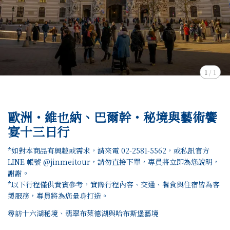
1
/
1
歐洲・維也納、巴爾幹・秘境與藝術饗
宴十三日行
*如對本商品有興趣或需求，請來電 02-2581-5562，或私訊官方
LINE 帳號 @jinmeitour，請勿直接下單，專員將立即為您說明，
謝謝。
*以下行程僅供貴賓參考，實際行程內容、交通、餐食與住宿皆為客
製服務，專員將為您量身打造。
尋訪十六湖秘境、翡翠布萊德湖與哈布斯堡藝境