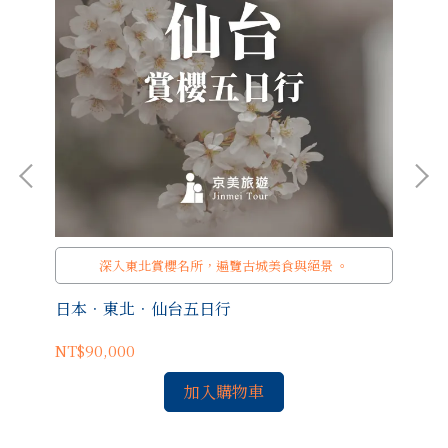
深入東北賞櫻名所，遍覽古城美食與絕景 。
日本．東北．仙台五日行
日
NT$90,000
NT
加入購物車