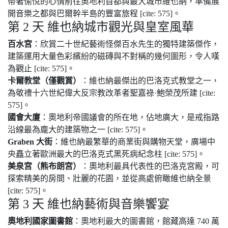
帶著愉悅的心情前往奧地利首都與最大城市維也納，準備展
開音樂之都與巴爾幹半島的豐富旅程 [cite: 575]。
第 2 天 維也納城市觀光與皇室風華
百水宮
：欣賞二十世紀藝術怪傑百水先生的獨特建築傑作，
建築運用大量色彩繽紛的磁磚與不對稱的幾何圖形，令人嘆
為觀止 [cite: 575]。
卡爾教堂（僅觀賞）
：維也納最傑出的巴洛克式教堂之一，
為敬禮十六世紀偉大反宗教改革者聖嘉祿·鮑榮茂所建 [cite:
575]。
國會大廈
：奧地利帝國議會的所在地，佔地廣大，是戒指路
沿線最為龐大的建築物之一 [cite: 575]。
Graben 大街
：維也納最繁華的商業街與購物天堂，廣場中
央矗立著歐洲最大的巴洛克式黑死病紀念柱 [cite: 575]。
美泉宮（熊布朗宮）
：奧地利最具代表性的巴洛克宮殿，可
探索精美的房間、壯麗的花園，並從高處俯瞰維也納全景
[cite: 575]。
第 3 天 維也納藝術與音樂饗宴
奧地利國家圖書館
：奧地利最大的圖書館，館藏高達 740 萬