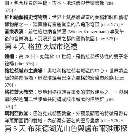
冊，包含珍貴的手稿、古本、地球儀與音樂畫像 [cite:
575]。
維也納藝術史博物館
：世界上藏品最豐富的美術和裝飾藝術
博物館之一，建築擁有富麗堂皇的八角形穹頂 [cite: 575]。
音樂表演
：前往維也納音樂廳 (Wiener Konzerthaus) 享受午
後的音樂演出，沉浸於音樂之都的藝術氛圍 [cite: 575]。
第 4 天 格拉茨城市巡禮
鐘樓
：高 28 米，始建於 13 世紀，是格拉茨標誌性的雙子塔
鐘樓 [cite: 576]。
格拉茨城市主廣場
：奧地利格拉茨老城區的中心，世界遺產
級的熱鬧廣場，周邊環繞著巴洛克風格的宏偉市政廳 [cite:
576]。
格拉茨大教堂
：奧地利格拉茨最重要的宗教建築之一，與相
鄰的斐迪南二世陵墓共同構成該市顯著的建築群 [cite:
576]。
瑪利亞教堂
：巴洛克式朝聖教堂，外觀最顯著的特徵是帶有
洋蔥頭圓頂的雙塔，內部藏有著名的聖母畫像 [cite: 576]。
第 5 天 布萊德湖光山色與盧布爾雅那探