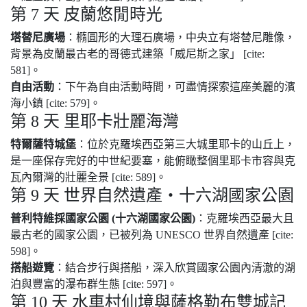
第 7 天 皮蘭悠閒時光
塔替尼廣場
：橢圓形的大理石廣場，中央立有塔替尼雕像，
背景為皮蘭最古老的哥德式建築「威尼斯之家」 [cite:
581]。
自由活動
：下午為自由活動時間，可盡情探索這座美麗的濱
海小鎮 [cite: 579]。
第 8 天 里耶卡壯麗海灣
特爾薩特城堡
：位於克羅埃西亞第三大城里耶卡的山丘上，
是一座保存完好的中世紀要塞，能俯瞰整個里耶卡市容與克
瓦內爾灣的壯麗全景 [cite: 589]。
第 9 天 世界自然遺產・十六湖國家公園
普利特維採國家公園 (十六湖國家公園)
：克羅埃西亞最大且
最古老的國家公園，已被列為 UNESCO 世界自然遺產 [cite:
598]。
搭船遊覽
：結合步行與搭船，深入欣賞國家公園內清澈的湖
泊與豐富的瀑布群生態 [cite: 597]。
第 10 天 水車村仙境與薩格勒布雙城記