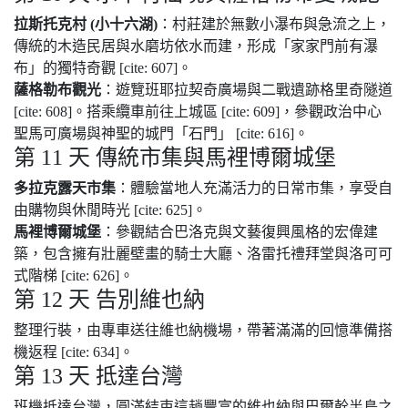
拉斯托克村 (小十六湖)
：村莊建於無數小瀑布與急流之上，
傳統的木造民居與水磨坊依水而建，形成「家家門前有瀑
布」的獨特奇觀 [cite: 607]。
薩格勒布觀光
：遊覽班耶拉契奇廣場與二戰遺跡格里奇隧道
[cite: 608]。搭乘纜車前往上城區 [cite: 609]，參觀政治中心
聖馬可廣場與神聖的城門「石門」 [cite: 616]。
第 11 天 傳統市集與馬裡博爾城堡
多拉克露天市集
：體驗當地人充滿活力的日常市集，享受自
由購物與休閒時光 [cite: 625]。
馬裡博爾城堡
：參觀結合巴洛克與文藝復興風格的宏偉建
築，包含擁有壯麗壁畫的騎士大廳、洛雷托禮拜堂與洛可可
式階梯 [cite: 626]。
第 12 天 告別維也納
整理行裝，由專車送往維也納機場，帶著滿滿的回憶準備搭
機返程 [cite: 634]。
第 13 天 抵達台灣
班機抵達台灣，圓滿結束這趟豐富的維也納與巴爾幹半島之